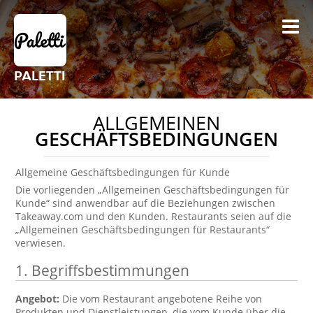
PALETTI
ALLGEMEINEN
GESCHÄFTSBEDINGUNGEN
Allgemeine Geschäftsbedingungen für Kunde
Die vorliegenden „Allgemeinen Geschäftsbedingungen für
Kunde“ sind anwendbar auf die Beziehungen zwischen
Takeaway.com und den Kunden. Restaurants seien auf die
„Allgemeinen Geschäftsbedingungen für Restaurants“
verwiesen.
1. Begriffsbestimmungen
Angebot:
Die vom Restaurant angebotene Reihe von
Produkten und Dienstleistungen, die vom Kunde über die