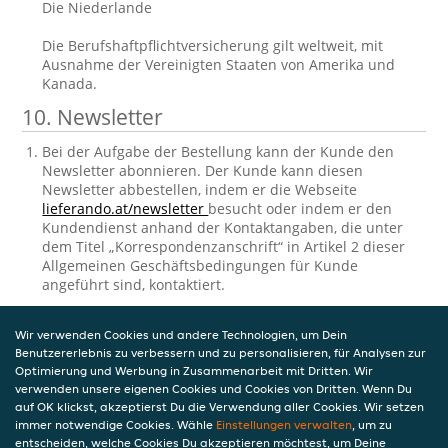
Die Niederlande
Die Berufshaftpflichtversicherung gilt weltweit, mit
Ausnahme der Vereinigten Staaten von Amerika und
Kanada.
10. Newsletter
Bei der Aufgabe der Bestellung kann der Kunde den
Newsletter abonnieren. Der Kunde kann diesen
Newsletter abbestellen, indem er die Webseite
lieferando.at/newsletter
besucht oder indem er den
Kundendienst anhand der Kontaktangaben, die unter
dem Titel „Korrespondenzanschrift“ in Artikel 2 dieser
Allgemeinen Geschäftsbedingungen für Kunde
angeführt sind, kontaktiert.
11. Einsichtnahme und Berichtigung der
Wir verwenden Cookies und andere Technologien, um Dein
gespeicherten personenbezogenen
Benutzererlebnis zu verbessern und zu personalisieren, für Analysen zur
Daten
Optimierung und Werbung in Zusammenarbeit mit Dritten. Wir
verwenden unsere eigenen Cookies und Cookies von Dritten. Wenn Du
auf OK klickst, akzeptierst Du die Verwendung aller Cookies. Wir setzen
Takeaway.com verarbeitet personenbezogene Daten in
immer notwendige Cookies. Wähle
Einstellungen verwalten
, um zu
Bezug auf den Kunden. Die Verarbeitung
entscheiden, welche Cookies Du akzeptieren möchtest, um Deine
personenbezogener Daten unterliegt den